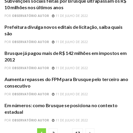
Subvenções sociais feitas por Brusque ultrapassam os R$
BRUSQUE
10 milhões nos últimos anos
POR
OBSERVATÓRIO AUTOR
11 DE JULHO DE 2022
Prefeitura divulga novos editais de licitação, saiba quais
PREFEITURA DE BRUSQUE
são
POR
OBSERVATÓRIO AUTOR
11 DE JULHO DE 2022
Brusque já pagou mais de R$ 142 milhões em impostos em
BRUSQUE
2012
POR
OBSERVATÓRIO AUTOR
11 DE JULHO DE 2022
Aumenta repasses do FPM para Brusque pelo terceiro ano
BRUSQUE
consecutivo
POR
OBSERVATÓRIO AUTOR
11 DE JULHO DE 2022
Em números: como Brusque se posiciona no contexto
BRUSQUE
estadual
POR
OBSERVATÓRIO AUTOR
11 DE JULHO DE 2022