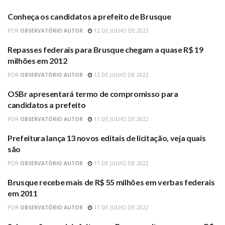
Conheça os candidatos a prefeito de Brusque
BRUSQUE
POR
OBSERVATÓRIO AUTOR
12 DE JULHO DE 2022
Repasses federais para Brusque chegam a quase R$ 19
BRUSQUE
milhões em 2012
POR
OBSERVATÓRIO AUTOR
12 DE JULHO DE 2022
OSBr apresentará termo de compromisso para
OSBR
candidatos a prefeito
POR
OBSERVATÓRIO AUTOR
11 DE JULHO DE 2022
Prefeitura lança 13 novos editais de licitação, veja quais
PREFEITURA DE BRUSQUE
são
POR
OBSERVATÓRIO AUTOR
11 DE JULHO DE 2022
Brusque recebe mais de R$ 55 milhões em verbas federais
BRUSQUE
em 2011
POR
OBSERVATÓRIO AUTOR
11 DE JULHO DE 2022