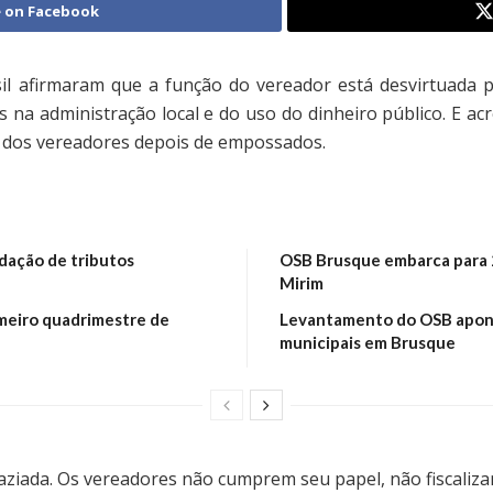
 on Facebook
asil afirmaram que a função do vereador está desvirtuada 
 na administração local e do uso do dinheiro público. E acre
 dos vereadores depois de empossados.
dação de tributos
OSB Brusque embarca para 2
Mirim
meiro quadrimestre de
Levantamento do OSB apont
municipais em Brusque
ziada. Os vereadores não cumprem seu papel, não fiscalizam.