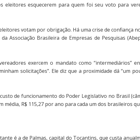
os eleitores esquecerem para quem foi seu voto para ver
 eleitores votam por obrigação. Há uma crise de confiança no
 da Associação Brasileira de Empresas de Pesquisas (Abep)
 vereadores exercem o mandato como “intermediários” entr
aminham solicitações”. Ele diz que a proximidade dá “um p
 custo de funcionamento do Poder Legislativo no Brasil (câm
 média, R$ 115,27 por ano para cada um dos brasileiros qu
ante é a de Palmas, capital do Tocantins, que custa anual