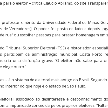
para o eleitor – critica Cláudio Abramo, do site Transparên
is, professor emérito da Universidade Federal de Minas G
s de Vereadores]. O poder foi posto de lado e depois jog
e rua” ou escolher pessoas para prestar homenagem em se
o Tribunal Superior Eleitoral (TSE) e historiador especial
es participam da administração municipal. Costa Porto 
ias cria uma disfunção grave. “O eleitor não sabe para o
e elege outro.”
s – é o sistema de eleitoral mais antigo do Brasil. Segundo 
no interior do que hoje é o estado de São Paulo.
eleitoral, associado ao desinteresse e desconhecimento do
om a impunidade concedida pelos próprios eleitores. “Falta