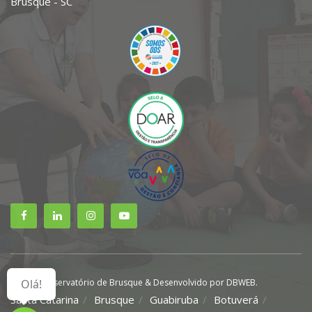
Brusque - SC
© 2021 Observatório de Brusque & Desenvolvido por DBWEB.
Olá!
Santa Catarina
Brusque
Guabiruba
Botuverá