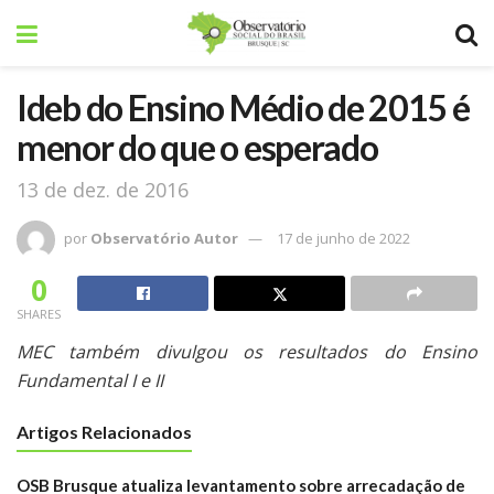
Ideb do Ensino Médio de 2015 é
menor do que o esperado
13 de dez. de 2016
por
Observatório Autor
17 de junho de 2022
0
SHARES
MEC
também
divulgou
os
resultados
do
Ensino
Fundamental
I
e
II
Artigos Relacionados
OSB Brusque atualiza levantamento sobre arrecadação de