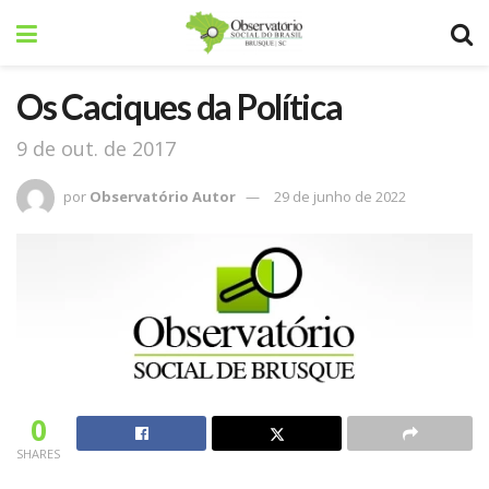
Os Caciques da Política
9 de out. de 2017
por
Observatório Autor
29 de junho de 2022
0
SHARES