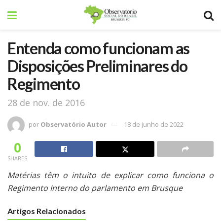
Entenda como funcionam as
Disposições Preliminares do
Regimento
28 de nov. de 2016
por
Observatório Autor
18 de junho de 2022
0
SHARES
Matérias
têm
o
intuito
de
explicar
como
funciona
o
Regimento
Interno
do
parlamento
em
Brusque
Artigos Relacionados