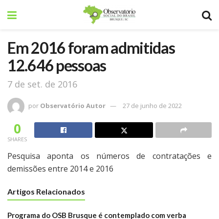
Em 2016 foram admitidas
12.646 pessoas
7 de set. de 2016
por
Observatório Autor
27 de junho de 2022
0
SHARES
Pesquisa aponta os números de contratações e
demissões entre 2014 e 2016
Artigos Relacionados
Programa do OSB Brusque é contemplado com verba