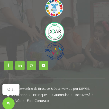
Olá!
© 2021 Observatório de Brusque & Desenvolvido por DBWEB.
Santa Catarina
Brusque
Guabiruba
Botuverá
Sobre Nós
Fale Conosco