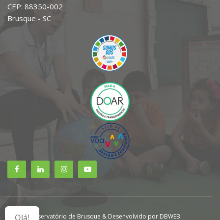
CEP: 88350-002
Brusque - SC
© 2021 Observatório de Brusque & Desenvolvido por DBWEB.
Olá!