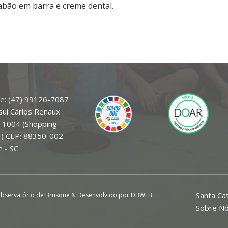
sabão em barra e creme dental.
e: (47) 99126-7087
sul Carlos Renaux
a 1004 (Shopping
r) CEP: 88350-002
 - SC
Santa Ca
bservatório de Brusque & Desenvolvido por DBWEB.
Sobre N