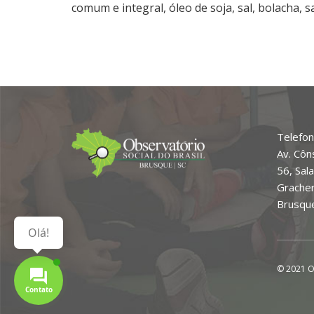
comum e integral, óleo de soja, sal, bolacha, 
Telefon
Av. Côn
56, Sal
Grache
Brusque
Olá!
© 2021 O
Contato