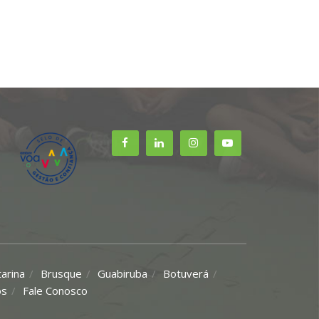
tarina
Brusque
Guabiruba
Botuverá
ós
Fale Conosco