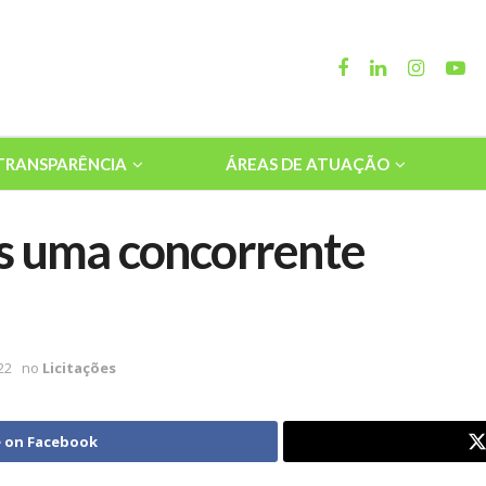
TRANSPARÊNCIA
ÁREAS DE ATUAÇÃO
s uma concorrente
22
no
Licitações
 on Facebook