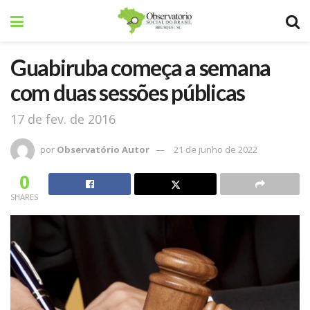
Guabiruba começa a semana
com duas sessões públicas
17 de fev. de 2016
por
Observatório Autor
21 de junho de 2022
0
SHARES