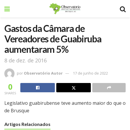
Gastos da Câmara de
Vereadores de Guabiruba
aumentaram 5%
8 de dez. de 2016
por
Observatório Autor
17 de junho de 2022
0
SHARES
Legislativo guabirubense teve aumento maior do que o
de Brusque
Artigos Relacionados