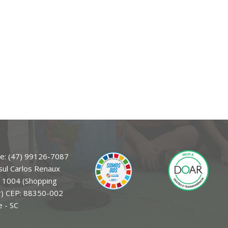
e: (47) 99126-7087
sul Carlos Renaux
a 1004 (Shopping
r) CEP: 88350-002
 - SC