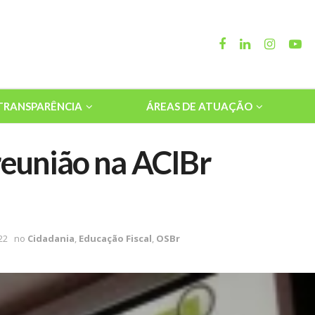
TRANSPARÊNCIA
ÁREAS DE ATUAÇÃO
reunião na ACIBr
22
no
Cidadania
,
Educação Fiscal
,
OSBr