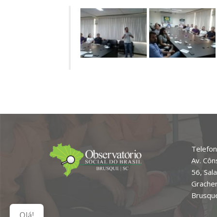
Telefon
Av. Côn
56, Sal
Grache
Brusque
Olá!