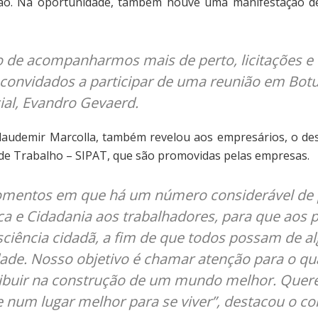
nião. Na oportunidade, também houve uma manifestação d
do de acompanharmos mais de perto, licitações e 
 convidados a participar de uma reunião em Botu
ial, Evandro Gevaerd.
audemir Marcolla, também revelou aos empresários, o dese
de Trabalho – SIPAT, que são promovidas pelas empresas.
 momentos em que há um número considerável de 
ica e Cidadania aos trabalhadores, para que aos
iência cidadã, a fim de que todos possam de al
ade. Nosso objetivo é chamar atenção para o qu
ibuir na construção de um mundo melhor. Quere
 num lugar melhor para se viver”, destacou o c