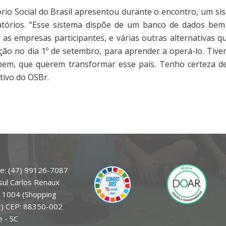
io Social do Brasil apresentou durante o encontro, um s
atórios. “Esse sistema dispõe de um banco de dados bem
 as empresas participantes, e várias outras alternativas 
tação no dia 1º de setembro, para aprender a operá-lo. T
bem, que querem transformar esse país. Tenho certeza de
utivo do OSBr.
e: (47) 99126-7087
sul Carlos Renaux
a 1004 (Shopping
r) CEP: 88350-002
 - SC