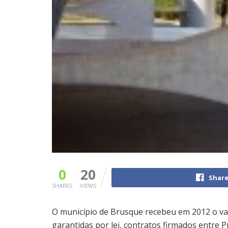
0
20
Share
SHARES
VIEWS
O município de Brusque recebeu em 2012 o val
garantidas por lei, contratos firmados entre P