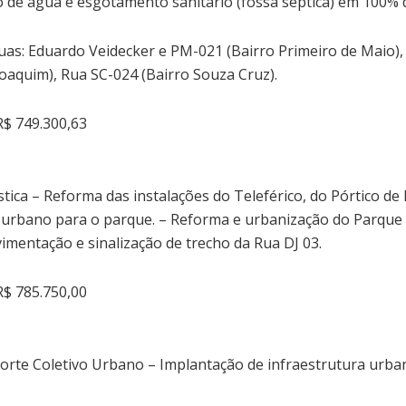
de água e esgotamento sanitário (fossa séptica) em 100% d
uas: Eduardo Veidecker e PM-021 (Bairro Primeiro de Maio),
oaquim), Rua SC-024 (Bairro Souza Cruz).
$ 749.300,63
tica – Reforma das instalações do Teleférico, do Pórtico de 
 urbano para o parque. – Reforma e urbanização do Parque 
mentação e sinalização de trecho da Rua DJ 03.
$ 785.750,00
orte Coletivo Urbano – Implantação de infraestrutura urban