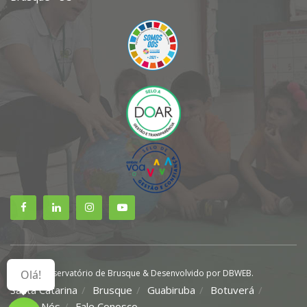
Olá!
© 2021 Observatório de Brusque & Desenvolvido por DBWEB.
Santa Catarina
Brusque
Guabiruba
Botuverá
Sobre Nós
Fale Conosco